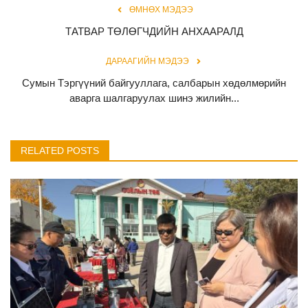
ӨМНӨХ МЭДЭЭ
ТАТВАР ТӨЛӨГЧДИЙН АНХААРАЛД
ДАРААГИЙН МЭДЭЭ
Сумын Тэргүүний байгууллага, салбарын хөдөлмөрийн
аварга шалгаруулах шинэ жилийн...
RELATED POSTS