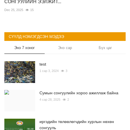
СОНГУУЛИЙН ЭЭЛЖИТ...
Dec 25, 2025
15
СҮҮЛД НЭМЭГДСЭН МЭДЭЭ
Энэ 7 хоног
Энэ сар
Бүх цаг
test
1 сар 3, 2024
3
Сумын сонгуулийн хороо ажиллаж байна
4 сар 28, 2025
2
иргэдийн төлөөлөгчдийн хурлын нөхөн
сонгууль