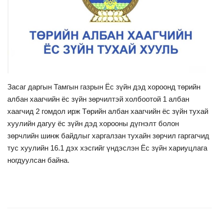
Хууль тогтоомж
Үйлчилгээ
Засаг даргын Тамгын газрын Ёс зүйн дэд хороонд төрийн
албан хаагчийн ёс зүйн зөрчилтэй холбоотой 1 албан
хаагчид 2 гомдол ирж Төрийн албан хаагчийн ёс зүйн тухай
хуулийн дагуу ёс зүйн дэд хорооны дүгнэлт болон
зөрчлийн шинж байдлыг харгалзан тухайн зөрчил гаргагчид
тус хуулийн 16.1 дэх хэсгийг үндэслэн Ёс зүйн хариуцлага
ногдуулсан байна.