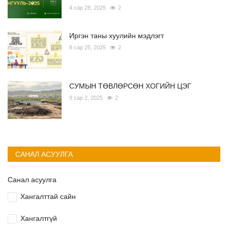
4 сар 28, 2025
2
Иргэн таны хуулийн мэдлэгт
8 сар 25, 2025
2
СУМЫН ТӨВЛӨРСӨН ХОГИЙН ЦЭГ
9 сар 2, 2025
2
САНАЛ АСУУЛГА
Санал асуулга
Хангалттай сайн
Хангалтгүй