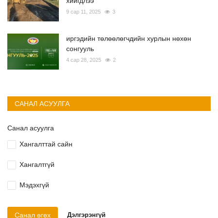
хийгдлээ
9 сар 11, 2025
3
иргэдийн төлөөлөгчдийн хурлын нөхөн
сонгууль
4 сар 28, 2025
2
САНАЛ АСУУЛГА
Санал асуулга
Хангалттай сайн
Хангалтгүй
Мэдэхгүй
Санал өгөх
Дэлгэрэнгүй