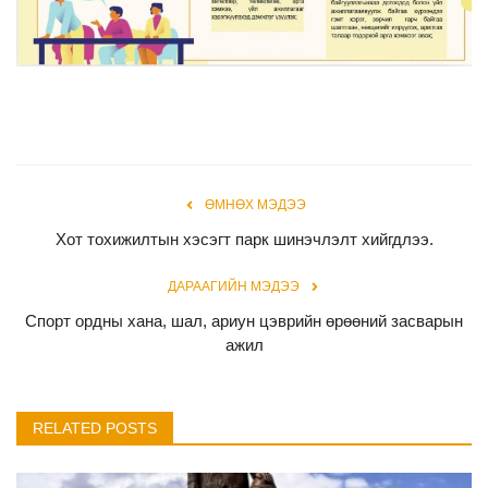
Хууль тогтоомж
Үйлчилгээ
ӨМНӨХ МЭДЭЭ
Хот тохижилтын хэсэгт парк шинэчлэлт хийгдлээ.
ДАРААГИЙН МЭДЭЭ
Спорт ордны хана, шал, ариун цэврийн өрөөний засварын
ажил
RELATED POSTS