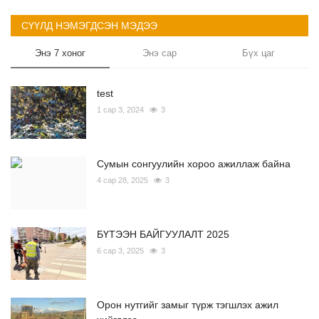
СҮҮЛД НЭМЭГДСЭН МЭДЭЭ
Энэ 7 хоног
Энэ сар
Бүх цаг
test
1 сар 3, 2024
3
Сумын сонгуулийн хороо ажиллаж байна
4 сар 28, 2025
3
БҮТЭЭН БАЙГУУЛАЛТ 2025
6 сар 3, 2025
3
Орон нутгийг замыг түрж тэгшлэх ажил