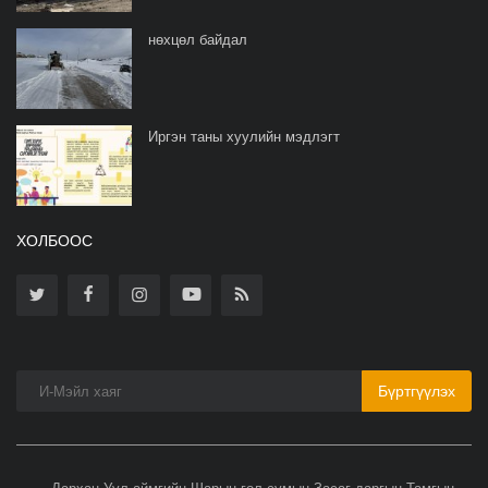
нөхцөл байдал
Иргэн таны хуулийн мэдлэгт
ХОЛБООС
Бүртгүүлэх