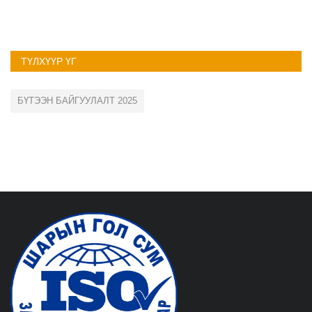
ТҮЛХҮҮР ҮГ
БҮТЭЭН БАЙГУУЛАЛТ 2025