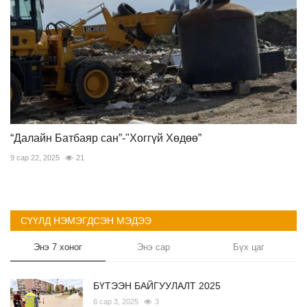
“Далайн Батбаяр сан”-"Хоггүй Хөдөө”
9 сар 22, 2025
21
СҮҮЛД НЭМЭГДСЭН МЭДЭЭ
Энэ 7 хоног
Энэ сар
Бүх цаг
БҮТЭЭН БАЙГУУЛАЛТ 2025
6 сар 3, 2025
3