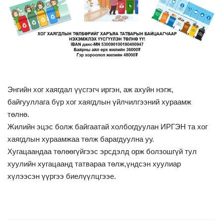
Хууль тогтоомж
Үйлчилгээ
Энгийн хог хаягдал үүсгэгч иргэн, аж ахуйн нэгж,
байгууллага бүр хог хаягдлын үйлчилгээний хураамж
төлнө.
Жилийн эцэс болж байгаатай холбогдуулан ИРГЭН та хог
хаягдлын хураамжаа төлж барагдуулна уу.
Хугацаандаа төлөөгүйгээс эрсдэлд орж болзошгүй тул
хуулийн хугацаанд татвараа төлж,үндсэн хуулиар
хүлээсэн үүргээ биелүүлцгээе.