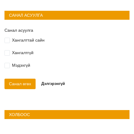
САНАЛ АСУУЛГА
Санал асуулга
Хангалттай сайн
Хангалтгүй
Мэдэхгүй
Санал өгөх
Дэлгэрэнгүй
ХОЛБООС