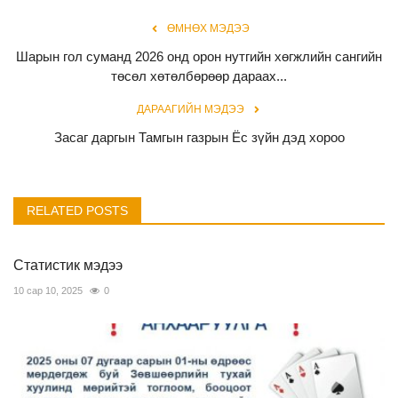
ӨМНӨХ МЭДЭЭ
Шарын гол суманд 2026 онд орон нутгийн хөгжлийн сангийн
төсөл хөтөлбөрөөр дараах...
ДАРААГИЙН МЭДЭЭ
Засаг даргын Тамгын газрын Ёс зүйн дэд хороо
RELATED POSTS
Статистик мэдээ
10 сар 10, 2025
0