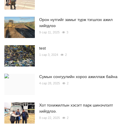
Орон нутгийг замыг түрж тэгшлэх ажил
хийгдлээ
9 сар 11, 2025
3
test
1 сар 3, 2024
2
Сумын сонгуулийн хороо ажиллаж байна
4 сар 28, 2025
2
Хот тохижилтын хэсэгт парк шинэчлэлт
хийгдлээ.
8 сар 22, 2025
2