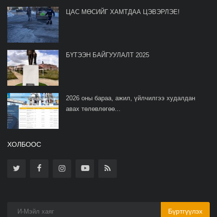
ЦАС МӨСИЙГ ХАМТДАА ЦЭВЭРЛЭЕ!
БҮТЭЭН БАЙГУУЛАЛТ 2025
2026 оны бараа, ажил, үйлчилгээ худалдан
авах төлөвлөгөө...
ХОЛБООС
Бүртгүүлэх