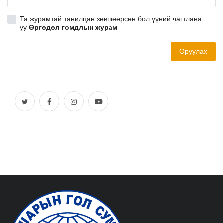
Хууль тогтоомж
Та журамтай танилцан зөвшөөрсөн бол үүний чагтлана
уу
Өргөдөл гомдлын журам
Үйлчилгээ
Оруулах