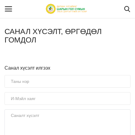
САНАЛ ХҮСЭЛТ, ӨРГӨДӨЛ
Нэвтрэх
Бүртгүүлэх
ГОМДОЛ
Эхлэх
Санал хүсэлт илгээх
САНАЛ ХҮСЭЛТ, ӨРГӨДӨЛ ГОМДОЛ
Бидний тухай
Нутгийн удирдлага
Мэдээ мэдээлэл
Ил тод байдал