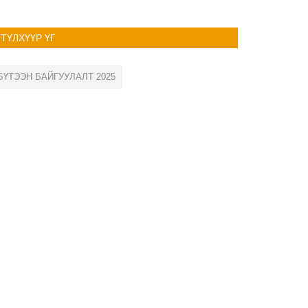
ТҮЛХҮҮР ҮГ
БҮТЭЭН БАЙГУУЛАЛТ 2025