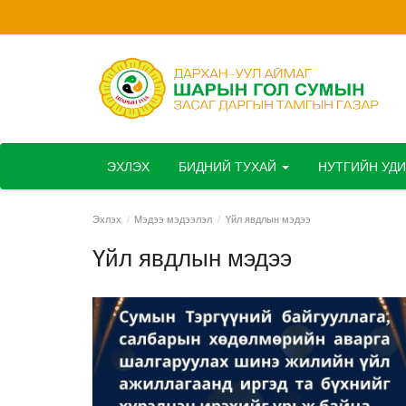
ЭХЛЭХ
БИДНИЙ ТУХАЙ
НУТГИЙН УД
Эхлэх
Мэдээ мэдээлэл
Үйл явдлын мэдээ
Үйл явдлын мэдээ