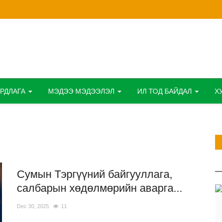
ИРДЛАГА
МЭДЭЭ МЭДЭЭЛЭЛ
ИЛ ТОД БАЙДАЛ
Х
Сумын Тэргүүний байгууллага,
салбарын хөдөлмөрийн аварга...
Dec 30, 2025
11