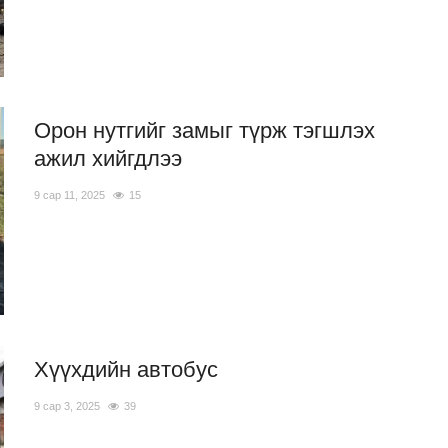
Орон нутгийг замыг түрж тэгшлэх
ажил хийгдлээ
9 сар 11, 2025
15
Хүүхдийн автобус
9 сар 3, 2025
39