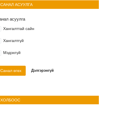
САНАЛ АСУУЛГА
анал асуулга
Хангалттай сайн
Хангалтгүй
Мэдэхгүй
Санал өгөх
Дэлгэрэнгүй
ХОЛБООС