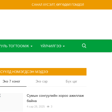
САНАЛ ХҮСЭЛТ, ӨРГӨДӨЛ ГОМДОЛ
УУЛЬ ТОГТООМЖ
ҮЙЛЧИЛГЭЭ
СҮҮЛД НЭМЭГДСЭН МЭДЭЭ
Энэ 7 хоног
Энэ сар
Бүх цаг
Сумын сонгуулийн хороо ажиллаж
байна
4 сар 28, 2025
3