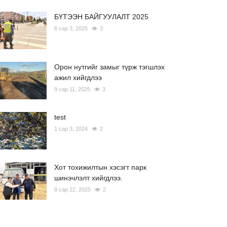
БҮТЭЭН БАЙГУУЛАЛТ 2025
6 сар 3, 2025
3
Орон нутгийг замыг түрж тэгшлэх
ажил хийгдлээ
9 сар 11, 2025
3
test
1 сар 3, 2024
2
Хот тохижилтын хэсэгт парк
шинэчлэлт хийгдлээ.
8 сар 22, 2025
2