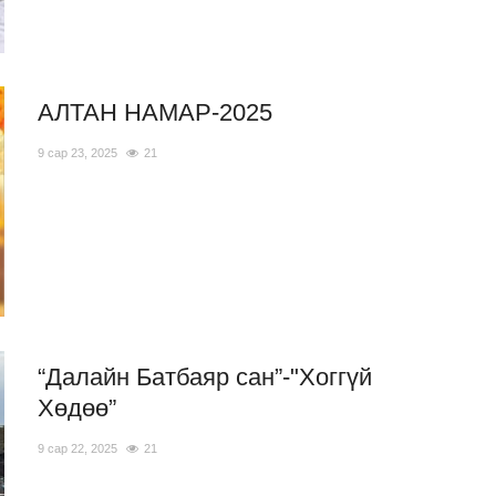
АЛТАН НАМАР-2025
9 сар 23, 2025
21
“Далайн Батбаяр сан”-"Хоггүй
Хөдөө”
9 сар 22, 2025
21