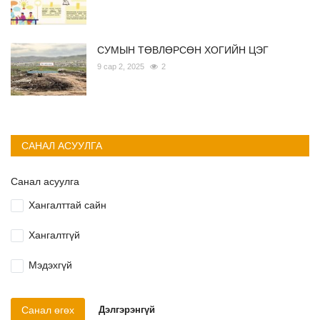
СУМЫН ТӨВЛӨРСӨН ХОГИЙН ЦЭГ
9 сар 2, 2025
2
САНАЛ АСУУЛГА
Санал асуулга
Хангалттай сайн
Хангалтгүй
Мэдэхгүй
Санал өгөх
Дэлгэрэнгүй