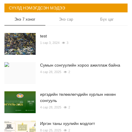
СҮҮЛД НЭМЭГДСЭН МЭДЭЭ
Хууль тогтоомж
Энэ 7 хоног
Энэ сар
Бүх цаг
Үйлчилгээ
test
1 сар 3, 2024
3
Сумын сонгуулийн хороо ажиллаж байна
4 сар 28, 2025
2
иргэдийн төлөөлөгчдийн хурлын нөхөн
сонгууль
4 сар 28, 2025
2
Иргэн таны хуулийн мэдлэгт
8 сар 25, 2025
2