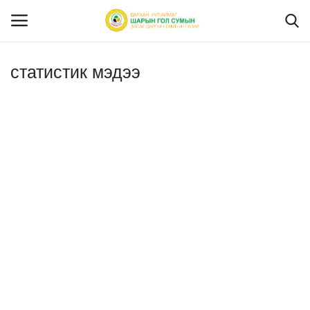
статистик мэдээ
Нэвтрэх
Бүртгүүлэх
Эхлэх
САНАЛ ХҮСЭЛТ, ӨРГӨДӨЛ ГОМДОЛ
Бидний тухай
Нутгийн удирдлага
Мэдээ мэдээлэл
Ил тод байдал