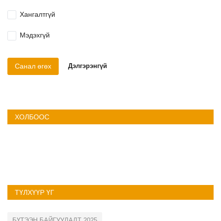
Хангалтгүй
Мэдэхгүй
Санал өгөх
Дэлгэрэнгүй
ХОЛБООС
ТҮЛХҮҮР ҮГ
БҮТЭЭН БАЙГУУЛАЛТ 2025