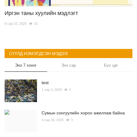
Иргэн таны хуулийн мэдлэгт
8 сар 22, 2025
15
СҮҮЛД НЭМЭГДСЭН МЭДЭЭ
Энэ 7 хоног
Энэ сар
Бүх цаг
test
1 сар 3, 2024
3
Сумын сонгуулийн хороо ажиллаж байна
4 сар 28, 2025
3